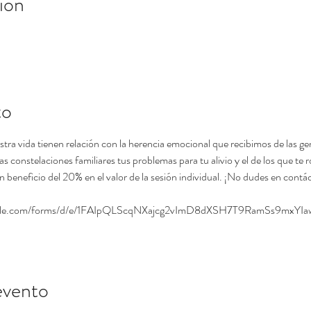
ión
to
tra vida tienen relación con la herencia emocional que recibimos de las ge
as constelaciones familiares tus problemas para tu alivio y el de los que te 
n beneficio del 20% en el valor de la sesión individual. ¡No dudes en contá
s.google.com/forms/d/e/1FAIpQLScqNXajcg2vImD8dXSH7T9RamSs9mxY
evento