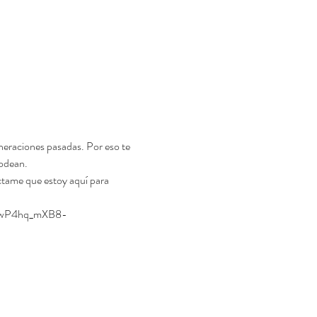
neraciones pasadas. Por eso te 
rodean.
ctame que estoy aquí para 
IawP4hq_mXB8-