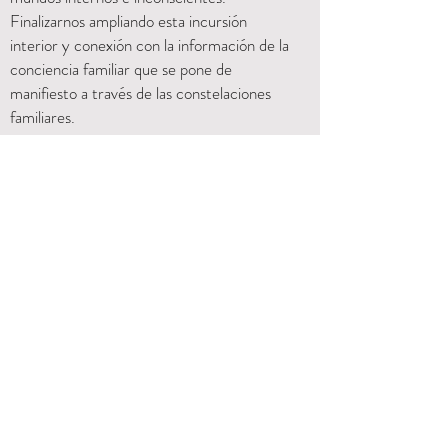
Finalizarnos ampliando esta incursión
interior y conexión con la información de la
conciencia familiar que se pone de
manifiesto a través de las constelaciones
familiares.
Para participar de esta experiencia no es
necesario ser artista o tener habilidades
con el dibujo o la pintura. Se trata de un
juego, de dejarse llevar, por lo que surge
espontáneamente del interior.
No te pierdas esta experiencia y si
necesitas saber más contáctame así te doy
más información y podemos compartir
esta colorida propuesta.
Inscripciones