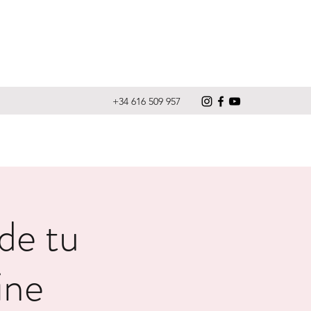
+34 616 509 957
 de tu
ine