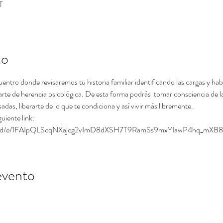
T
to
cuentro donde revisaremos tu historia familiar identificando las cargas y ha
te de herencia psicológica. De esta forma podrás  tomar consciencia de la
adas, liberarte de lo que te condiciona y así vivir más libremente.
uiente link: 
orms/d/e/1FAIpQLScqNXajcg2vImD8dXSH7T9RamSs9mxYIawP4hq_mXB8
evento