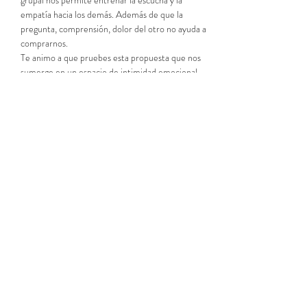
grupal nos permite entrenar la escucha y la 
empatía hacia los demás. Además de que la 
pregunta, comprensión, dolor del otro no ayuda a 
comprarnos.
Te animo a que pruebes esta propuesta que nos 
sumerge en un espacio de intimidad emocional 
que no es fácil encontrar en la vida cotidiana.
Si no puedes en este horario se pueden abrir 
nuevos grupos. La periodicidad es mensual.
Si necesitas más información no dudes en 
contactarme.
Coste: 60  €  Para inscribirse, completar el 
formulario.
LEER MÁS >
Compartir este evento