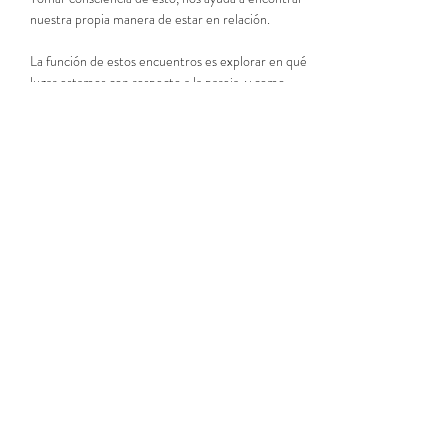
nuestra propia manera de estar en relación.
La función de estos encuentros es explorar en qué 
lugar estamos con respecto a la pareja, y como 
transformar nuestro espacio interno para 
compartirlo con el otro de una manera más 
consciente.
LEER MÁS >
Compartir este evento